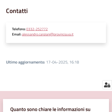
segnalazioni
Contatti
News
Eventi
Telefono
:
0332-252772
Email
:
alessandro.canziani@provincia.va.it
Seguici
su
Ultimo aggiornamento
:
17-04-2025, 16:18
Quanto sono chiare le informazioni su