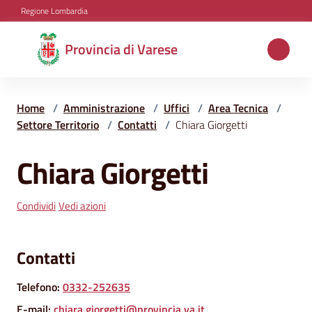
Vai al contenuto
Vai alla navigazione
Vai al footer
Regione Lombardia
Provincia
Provincia di Varese
di
Varese
Home
/
Amministrazione
/
Uffici
/
Area Tecnica
/
Settore Territorio
/
Contatti
/
Chiara Giorgetti
Aree
Chiara Giorgetti
Salta al contenuto
tematiche
Condividi
Vedi azioni
Amministrazione
Contatti
Servizi
Telefono
:
0332-252635
e
E-mail
:
chiara.giorgetti@provincia.va.it