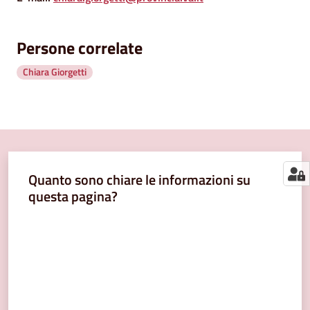
segnalazioni
News
Persone correlate
Chiara Giorgetti
Eventi
Seguici
su
Quanto sono chiare le informazioni su
questa pagina?
Valuta da 1 a 5 stelle