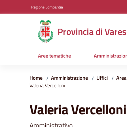
Vai al contenuto
Vai alla navigazione
Vai al footer
Regione Lombardia
Provincia di Vares
Aree tematiche
Amministrazio
Home
Amministrazione
Uffici
Area
/
/
/
Valeria Vercelloni
Salta al contenuto
Valeria Vercelloni
Amministrativo