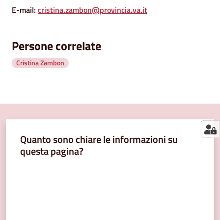
segnalazioni
E-mail
:
cristina.zambon@provincia.va.it
News
Persone correlate
Eventi
Cristina Zambon
Seguici
su
Quanto sono chiare le informazioni su
questa pagina?
Valuta da 1 a 5 stelle