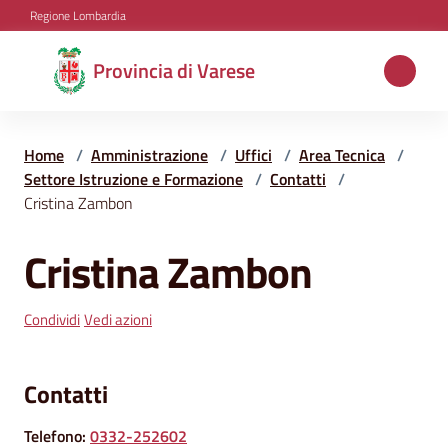
Vai al contenuto
Vai alla navigazione
Vai al footer
Regione Lombardia
Provincia
Provincia di Varese
di
Varese
Home
/
Amministrazione
/
Uffici
/
Area Tecnica
/
Settore Istruzione e Formazione
/
Contatti
/
Cristina Zambon
Aree
tematiche
Cristina Zambon
Salta al contenuto
Condividi
Amministrazione
Vedi azioni
Contatti
Servizi
e
Telefono
:
0332-252602