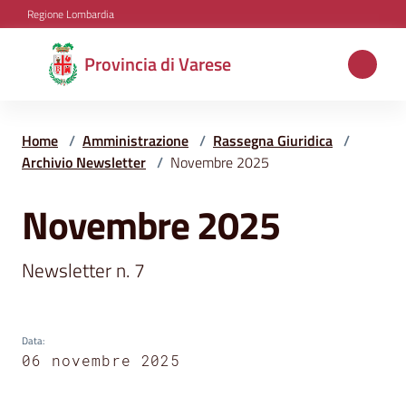
Vai al contenuto
Vai alla navigazione
Vai al footer
Regione Lombardia
Provincia
Provincia di Varese
di
Varese
Home
/
Amministrazione
/
Rassegna Giuridica
/
Archivio Newsletter
/
Novembre 2025
Aree
Novembre 2025
Salta al contenuto
tematiche
Newsletter n. 7 
Amministrazione
Data
:
06 novembre 2025
Servizi
e