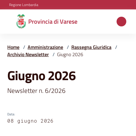
Vai al contenuto
Vai alla navigazione
Vai al footer
Regione Lombardia
Provincia
Provincia di Varese
di
Varese
Home
/
Amministrazione
/
Rassegna Giuridica
/
Archivio Newsletter
/
Giugno 2026
Aree
Giugno 2026
Salta al contenuto
tematiche
Newsletter n. 6/2026
Amministrazione
Data
:
08 giugno 2026
Servizi
e