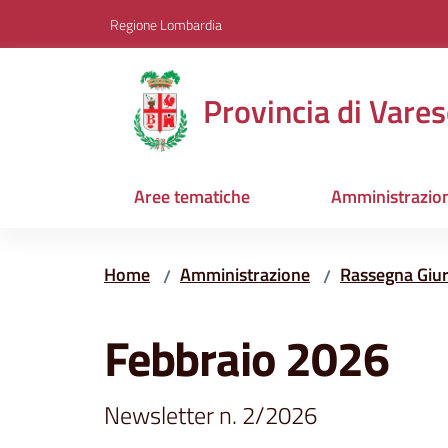
Vai al contenuto
Vai alla navigazione
Vai al footer
Regione Lombardia
Provincia di Vares
Aree tematiche
Amministrazio
Home
Amministrazione
Rassegna Giur
/
/
Salta al contenuto
Febbraio 2026
Newsletter n. 2/2026