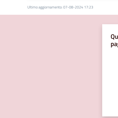
Ultimo aggiornamento
:
07-08-2024 17:23
Qu
pa
Valut