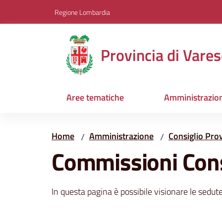
Vai al contenuto
Vai alla navigazione
Vai al footer
Regione Lombardia
Provincia di Vares
Aree tematiche
Amministrazio
Home
Amministrazione
Consiglio Prov
/
/
Commissioni Cons
In questa pagina è possibile visionare le sedut